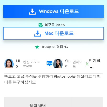
Windows 다운로드

복구율 99.7%
Mac 다운로드

Trustpilot 평점 4.7
인기글
Lil
Su
편집 2026-
업데이

y
e
05-08
트
빠르고 고급 수정을 수행하여 Photoshop을 되살리고 데이
터를 복구하십시오.
해결 방법