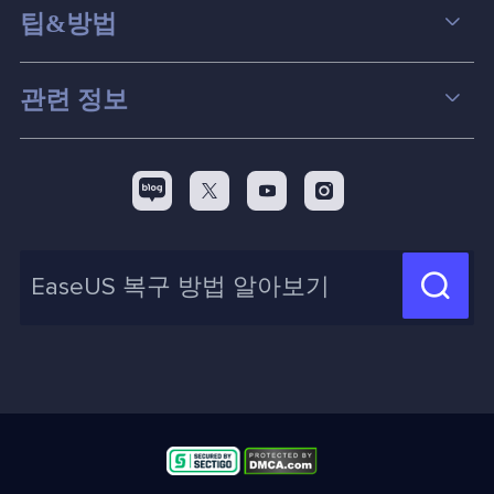
데이터 복구
팁&방법
파티션 관리
컴퓨터 데이터 복구 팁
관련 정보
스크린 레코더
맥 데이터 복구 팁
EaseUS 알아보기
백업&복원
디스크 파티션 팁



리셀러
pc 전송
디스크 마이그레이션 팁
제휴 문의
신제품 New

화면 녹화 팁
고객센터
지식 센터
계정 찾기
인사이트 보고서