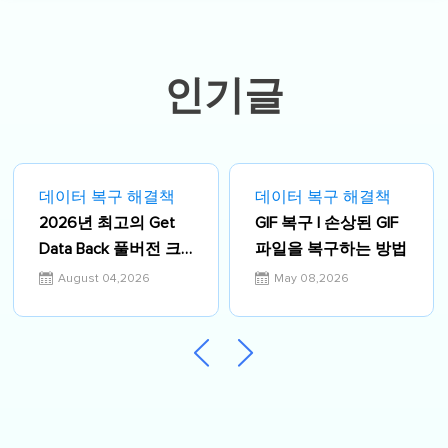
다양한 컴퓨터 지식 정보를 독자 분들에
게 쉽고 재밌게 공유하고 있습니다.…
인기글
데이터 복구 해결책
데이터 복구 해결책
2026년 최고의 Get
GIF 복구 | 손상된 GIF
Data Back 풀버전 크
파일을 복구하는 방법
랙 대체 무료 다운로
August 04,2026
May 08,2026
드