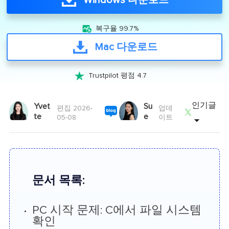
Windows 다운로드

복구율 99.7%
Mac 다운로드

Trustpilot 평점 4.7
인기글
Yvet
Su
편집 2026-
업데

te
e
05-08
이트
문서 목록:
PC 시작 문제: C에서 파일 시스템
확인