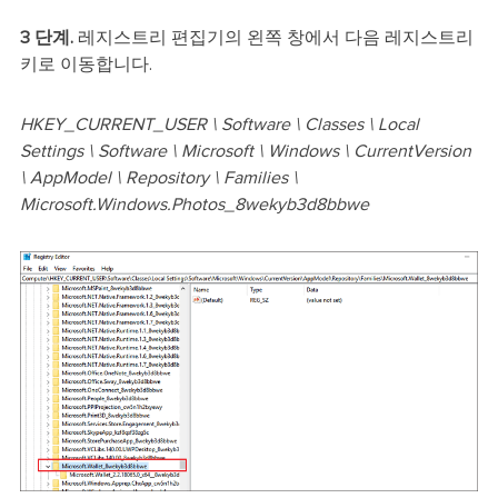
3 단계.
레지스트리 편집기의 왼쪽 창에서 다음 레지스트리
키로 이동합니다.
HKEY_CURRENT_USER \ Software \ Classes \ Local
Settings \ Software \ Microsoft \ Windows \ CurrentVersion
\ AppModel \ Repository \ Families \
Microsoft.Windows.Photos_8wekyb3d8bbwe