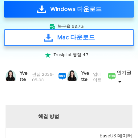
Windows 다운로드

복구율 99.7%
Mac 다운로드

Trustpilot 평점 4.7
인기글
Yve
Yve
편집 2026-
업데
tte
tte
05-08
이트
해결 방법
EaseUS 데이터