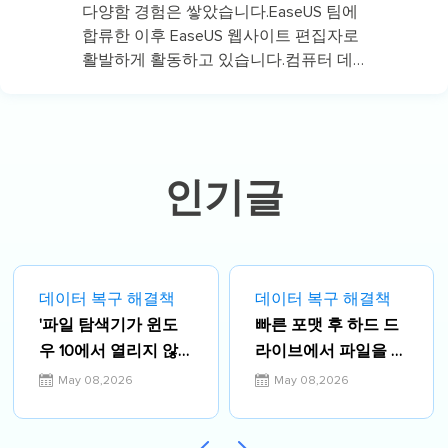
다양함 경험은 쌓았습니다.EaseUS 팀에
합류한 이후 EaseUS 웹사이트 편집자로
활발하게 활동하고 있습니다.컴퓨터 데
이터 복구, 파티션 관리, 데이터 백업 등
다양한 컴퓨터 지식 정보를 독자 분들에
게 쉽고 재밌게 공유하고 있습니다.…
인기글
데이터 복구 해결책
데이터 복구 해결책
'파일 탐색기가 윈도
빠른 포맷 후 하드 드
우 10에서 열리지 않
라이브에서 파일을 복
음'오류 해결방법
구하는 3가지 방법
May 08,2026
May 08,2026