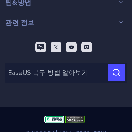
팁&방법
파티션 관리
컴퓨터 데이터 복구 팁
관련 정보
스크린 레코더
맥 데이터 복구 팁
EaseUS 알아보기
백업&복원
디스크 파티션 팁



리셀러
pc 전송
디스크 마이그레이션 팁
제휴 문의
신제품 New

화면 녹화 팁
고객센터
지식 센터
계정 찾기
인사이트 보고서