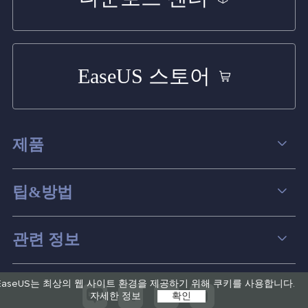
EaseUS 스토어
제품
데이터 복구
팁&방법
파티션 관리
컴퓨터 데이터 복구 팁
관련 정보
스크린 레코더
맥 데이터 복구 팁
EaseUS 알아보기
백업&복원
EaseUS는 최상의 웹 사이트 환경을 제공하기 위해 쿠키를 사용합니다.
디스크 파티션 팁



자세한 정보
확인