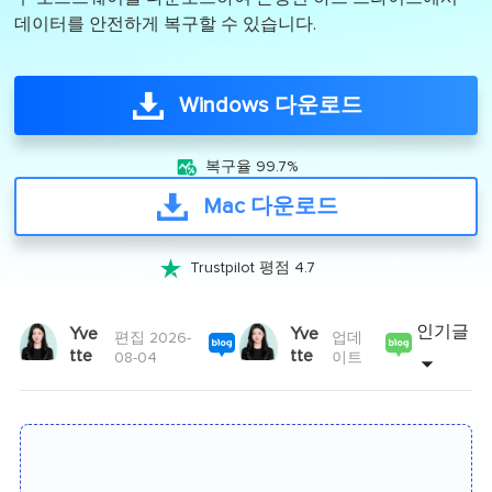
데이터를 안전하게 복구할 수 있습니다.
Windows 다운로드

복구율 99.7%
Mac 다운로드

Trustpilot 평점 4.7
인기글
Yve
Yve
편집 2026-
업데
tte
tte
08-04
이트