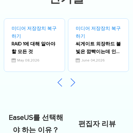
미디어 저장장치 복구
미디어 저장장치 복구
하기
하기
RAID 1에 대해 알아야
씨게이트 외장하드 불
할 모든 것
빛은 깜빡이는데 인식
안 됨? 2026년 즉각
May 08,2026
June 04,2026
해결책 4가지
EaseUS를 선택해
편집자 리뷰
야 하는 이유？