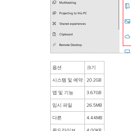
옵션
크기
시스템 및 예약
20.2GB
앱 및 기능
3.67GB
임시 파일
26.5MB
다른
4.44MB
원드라이브
4.00KB