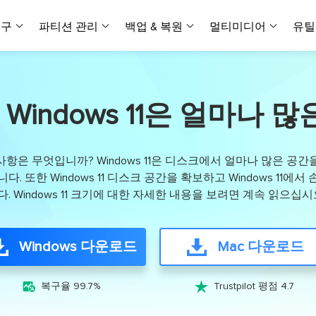
복구
파티션 관리
백업 & 복원
멀티미디어
유틸
데이터 전송
스크린 캡쳐
데이터 복구 마법사 Windows
파티션 마스터 Windows
Todo PCTrans
투두 백업 개인버전
데이터 복구 
P
아
버전 선택
iOS기기
PC 버전
Windows 데이터 복구
개인 디스크 관리 툴
PC 간 데이터 전송
개인 백업 솔루션
즈: Windows 11은 얼마
Rec
데이터 복구 
P
아
데이터 복구 
데이터 복구 
손상된 동영상
파일 관리
비디
데이터 복구 마법사 Mac
파티션 마스터 Mac
AppMove
투두 백업 기업버전
데이터 복구
P
데이터 복구 
데이터 복구 
손상된 사진 
Mac 데이터 복구
Mac 디스크 관리 도구
로컬 디스크 간에 앱 전송
워크스테이션 및 서버 
아이폰 도구
요구 사항은 무엇입니까? Windows 11은 디스크에서 얼마나 많은 공
스
데이터 복구
손상된 파일 
무료
. 또한 Windows 11 디스크 공간을 확보하고 Windows 11에
Android기기
기타 제품
MobiSaver (iOS & Android)
파티션 마스터 기업
무비무버
투두 백업 테크니션
 Windows 11 크기에 대한 자세한 내용을 보려면 계속 읽으십시
모바일 데이터 복구
비지니스 디스크 관리 최적화 프로그램
iPhone 데이터 전송
비지니스 백업 솔루션
복구 유형
온라인 도구
데이터 복구 
온
온라
중앙 집중식 솔루션
파티션 복구
디스크 복제
ChatTrans
휴지통 비우기
데이터 복구 
온라인 동영상
Windows 다운로드
Mac 다운로드
잃어버린 파티션 복구하기
HDD/SSD 복제 프로그램
간편한 전송 백업 및 복원 도구
비디오 툴깃
중앙 관리 콘솔
SD 카드 데
데이터 복구 A
온리인 사진 
중앙 집중식 백업 전략
AI 복원
AI-Powered
OS2Go


비
복구율 99.7%
Trustpilot 평점 4.7
USB 데이터 
온리인 파일 
Windows To Go 제작자
손상된 동영상, 사진 및 파일 복구
간편
시스템 배포