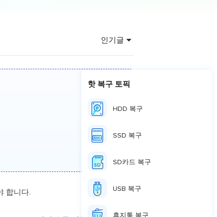
이터 복구
영상 다운로더
상 다운로드 맟 음원 추출
인기글
디오 키트
원 비디오 변환 툴깃
deFlow 온라인
핫 복구 토픽
질 콘텐츠 생성을 위한 AI 워크플로우
HDD 복구
eFlow
원 비디오 툴킷
SSD 복구
이스 웨이브
SD카드 복구
간 AI 음성 변조 프로그램
USB 복구
야 합니다.
소리 에디터
hone용 벨소리 만들기
휴지통 복구