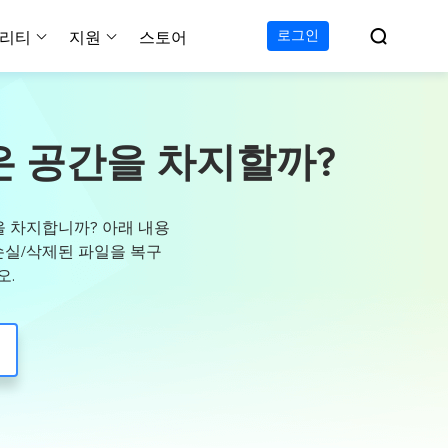

로그인
리티
지원
스토어
지원 센터
무료
C 전송 무료
이폰 데이터 전송 무료
파티션 마스터 무료
하드 디스크 복제 프로
투두 백업 무료
Windows버전 RecExperts
비디오 다운로더 Window
가이드, 라이센스, 연락
나 많은 공간을 차지할까?
Experts
프로
C 전송 프로
이폰 데이터 전송 프로
파티션 마스터 프로
SSD 마이그레이션
투두 백업 홈
Mac버전 RecExperts
비디오 다운로더 Mac 버
무료
무료
 복구
오/오디오/웹캠 녹화
다운로드
 테크니션
C 전송 테크니션
하드 디스크 복제 테크니션
투두 백업 Mac
프로
프로
복구
백업 솔루션
설치 프로그램 다운로드
간을 차지합니까? 아래 내용
크린샷
 테크니션
복구
 컴퓨터 캡쳐 도구
서 손실/삭제된 파일을 복구
오.
무료
라인 스크린 레코더
인에서 무료 화면 녹화하기
 복구
프로
 복구
이터 복구
pp
복구
디오 에디터
복구
복구
한 동영상 편집 소프트웨어