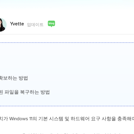
외장하드 데
스마트 Windows 배포
기타 복구 제품
동
동영
데이터 복구 서비스
전문 데이터 복구 서비스
Yvette
업데이트
비
올인
Vi
고품
Vid
올인
을 확보하는 방법
오디오 툴
삭제된 파일을 복구하는 방법
보
실시
치가 Windows 11의 기본 시스템 및 하드웨어 요구 사항을 충족해
벨
iP