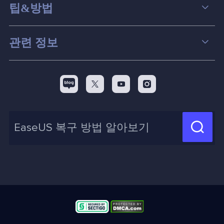
데이터 복구
팁&방법
파티션 관리
컴퓨터 데이터 복구 팁
관련 정보
스크린 레코더
맥 데이터 복구 팁
EaseUS 알아보기
백업&복원
디스크 파티션 팁



리셀러
pc 전송
디스크 마이그레이션 팁
제휴 문의
신제품 New

화면 녹화 팁
고객센터
지식 센터
계정 찾기
인사이트 보고서