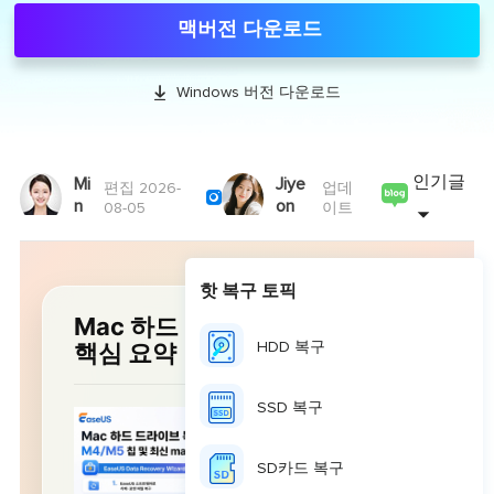
맥버전 다운로드

Windows 버전 다운로드
인기글
Mi
Jiye
편집 2026-
업데

n
on
08-05
이트
핫 복구 토픽
Mac 하드 드라이브 데이터 복구
핵심 요약
HDD 복구
SSD 복구
SD카드 복구