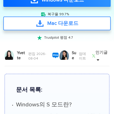
Windows 다운로드

복구율 99.7%
Mac 다운로드

Trustpilot 평점 4.7
인기글
Yvet
Su
편집 2026-
업데

te
e
08-04
이트
문서 목록:
Windows의 S 모드란?