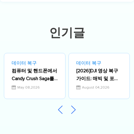
다양한 컴퓨터 지식 정보를 독자 분들에
게 쉽고 재밌게 공유하고 있습니다.…
인기글
데이터 복구
데이터 복구
컴퓨터 및 핸드폰에서
[2026]DJI 영상 복구
Candy Crush Saga를
가이드: 매빅 및 포켓
무료로 다운로드하는
3/4 SD카드 삭제 동영
May 08,2026
August 04,2026
방법
상 복구 방법 총정리