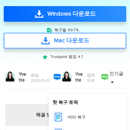
Windows 다운로드

복구율 99.7%
Mac 다운로드

Trustpilot 평점 4.7
인기글
Yve
Yve
편집
업데
tte
tte
2025-11-21
이트
핫 복구 토픽
해결 방법
HDD 복구