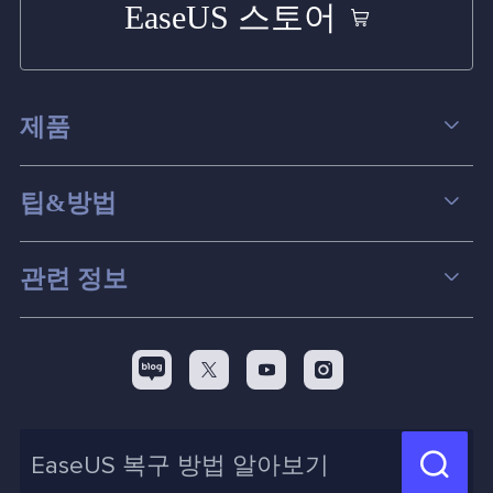
EaseUS 스토어
제품
데이터 복구
팁&방법
파티션 관리
컴퓨터 데이터 복구 팁
관련 정보
스크린 레코더
맥 데이터 복구 팁
EaseUS 알아보기
백업&복원
디스크 파티션 팁



리셀러
pc 전송
디스크 마이그레이션 팁
제휴 문의
신제품 New

화면 녹화 팁