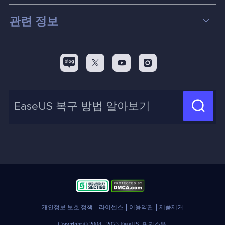
파티션 관리
컴퓨터 데이터 복구 팁
관련 정보
스크린 레코더
맥 데이터 복구 팁
EaseUS 알아보기
백업&복원
디스크 파티션 팁



리셀러
pc 전송
디스크 마이그레이션 팁
제휴 문의
신제품 New

화면 녹화 팁
고객센터
지식 센터
계정 찾기
인사이트 보고서
개인정보 보호 정책
라이센스
이용약관
제품제거
Copyright © 2004 - 2023 EaseUS. 판권소유.