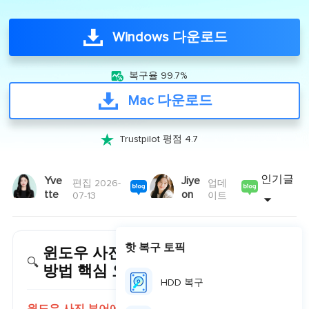
Windows 다운로드

복구율 99.7%
Mac 다운로드

Trustpilot 평점 4.7
인기글
Yve
Jiye
편집 2026-
업데
tte
on
07-13
이트
핫 복구 토픽
윈도우 사진 뷰어 오류 원인 및 복구
🔍
방법 핵심 요약
HDD 복구
윈도우 사진 뷰어에서 '이 사진을 표시할 수 없습니