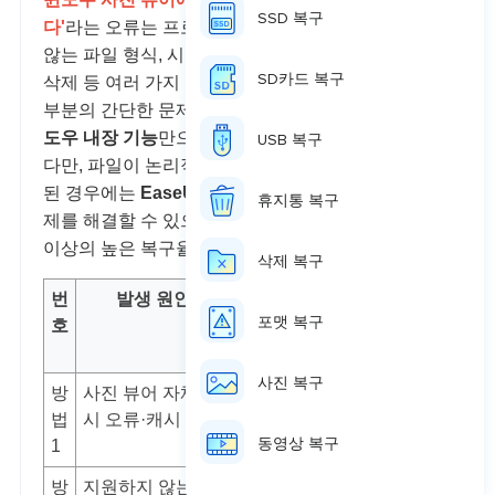
SSD 복구
다'
라는 오류는 프로그램의 일시적인 문제, 지원하지
않는 파일 형식, 시스템 메모리 부족, 파일 손상 또는
SD카드 복구
삭제 등 여러 가지 원인으로 발생할 수 있습니다. 대
부분의 간단한 문제는 별도의 프로그램 설치 없이
윈
도우 내장 기능
만으로 신속하게 해결할 수 있습니다.
USB 복구
다만, 파일이 논리적으로 손상되었거나 실수로 삭제
된 경우에는
EaseUS 전문 복구 프로그램
을 통해 문
휴지통 복구
제를 해결할 수 있으며, 논리적 손상 기준으로 95%
이상의 높은 복구율을 제공합니다.
삭제 복구
번
발생 원인
해결 방법
난
포맷 복구
호
이
도
사진 복구
방
사진 뷰어 자체 임
다른 이미지 뷰어로
최
법
시 오류·캐시 문제
열어 진단 및 대체 사
하
동영상 복구
1
용
방
지원하지 않는 파
지원 형식으로 변환
하