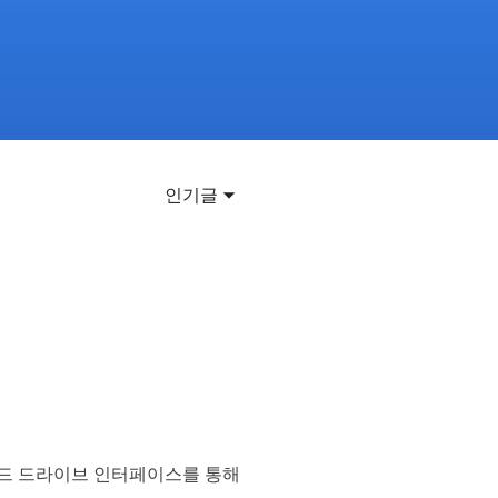
이터 복구
영상 다운로더
상 다운로드 맟 음원 추출
디오 키트
원 비디오 변환 툴깃
deFlow 온라인
인기글
질 콘텐츠 생성을 위한 AI 워크플로우
eFlow
원 비디오 툴킷
이스 웨이브
간 AI 음성 변조 프로그램
소리 에디터
hone용 벨소리 만들기
하드 드라이브 인터페이스를 통해