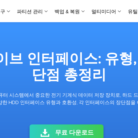
복구
파티션 관리
백업 & 복원
멀티미디어
유틸
데이터 전송
스크린 캡쳐
데이터 복구 마법사 Windows
파티션 마스터 Windows
Todo PCTrans
투두 백업 개인버전
데이터 복구 
P
아
버전 선택
iOS기기
PC 버전
Windows 데이터 복구
개인 디스크 관리 툴
PC 간 데이터 전송
개인 백업 솔루션
Rec
데이터 복구 
P
아
데이터 복구 
데이터 복구 
손상된 동영상
파일 관리
브 인터페이스: 유형,
비디
데이터 복구 마법사 Mac
파티션 마스터 Mac
AppMove
투두 백업 기업버전
데이터 복구
P
데이터 복구 
데이터 복구 
손상된 사진 
Mac 데이터 복구
Mac 디스크 관리 도구
로컬 디스크 간에 앱 전송
워크스테이션 및 서버 
아이폰 도구
단점 총정리
스
데이터 복구
손상된 파일 
무료
Android기기
기타 제품
MobiSaver (iOS & Android)
파티션 마스터 기업
무비무버
투두 백업 테크니션
모바일 데이터 복구
비지니스 디스크 관리 최적화 프로그램
iPhone 데이터 전송
비지니스 백업 솔루션
복구 유형
온라인 도구
데이터 복구 
온
컴퓨터 시스템에서 중요한 전기 기계식 데이터 저장 장치로, 하드
온라
중앙 집중식 솔루션
파티션 복구
디스크 복제
ChatTrans
양한 HDD 인터페이스 유형과 호환성, 각 인터페이스의 장단점을 
휴지통 비우기
데이터 복구 
온라인 동영상
잃어버린 파티션 복구하기
HDD/SSD 복제 프로그램
간편한 전송 백업 및 복원 도구
비디오 툴깃
중앙 관리 콘솔
SD 카드 데
데이터 복구 A
온리인 사진 
중앙 집중식 백업 전략
AI 복원
AI-Powered
OS2Go
비
USB 데이터 
온리인 파일 
Windows To Go 제작자
손상된 동영상, 사진 및 파일 복구
간편
무료 다운로드
시스템 배포