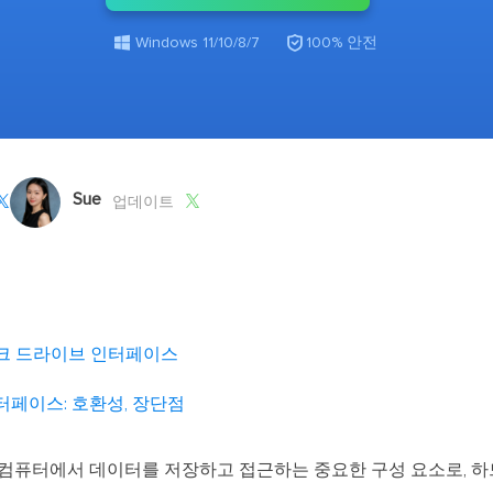
외장하드 데
스마트 Windows 배포
기타 복구 제품
동

Windows 11/10/8/7
100% 안전
동영
데이터 복구 서비스
전문 데이터 복구 서비스
비
올인
Vi
Sue
고품


업데이트
Vid
올인
오디오 툴
크 드라이브 인터페이스
보
실시
터페이스: 호환성, 장단점
벨
iP
는 컴퓨터에서 데이터를 저장하고 접근하는 중요한 구성 요소로, 