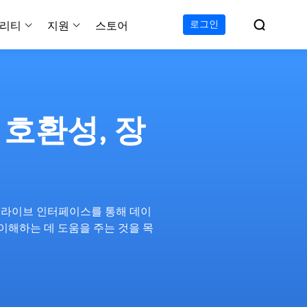

로그인
리티
지원
스토어
지원 센터
무료
C 전송 무료
이폰 데이터 전송 무료
파티션 마스터 무료
하드 디스크 복제 프로
투두 백업 무료
Windows버전 RecExperts
비디오 다운로더 Window
가이드, 라이센스, 연락
Experts
프로
C 전송 프로
이폰 데이터 전송 프로
파티션 마스터 프로
SSD 마이그레이션
투두 백업 홈
Mac버전 RecExperts
비디오 다운로더 Mac 버
무료
무료
 복구
 호환성, 장
오/오디오/웹캠 녹화
다운로드
 테크니션
C 전송 테크니션
하드 디스크 복제 테크니션
투두 백업 Mac
프로
프로
복구
백업 솔루션
설치 프로그램 다운로드
크린샷
 테크니션
복구
 컴퓨터 캡쳐 도구
무료
라인 스크린 레코더
 드라이브 인터페이스를 통해 데이
인에서 무료 화면 녹화하기
이해하는 데 도움을 주는 것을 목
 복구
프로
 복구
이터 복구
pp
복구
디오 에디터
복구
복구
한 동영상 편집 소프트웨어