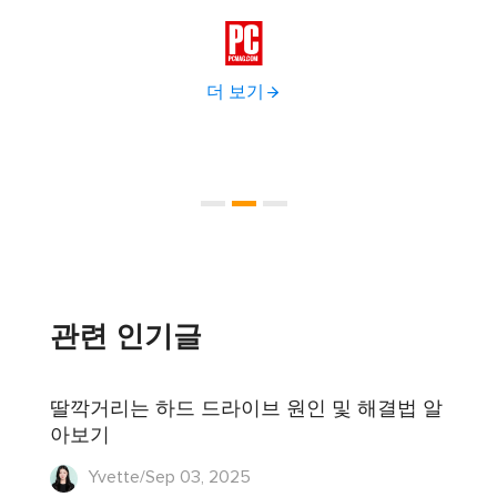
다.
이브 

더 보기
관련 인기글
딸깍거리는 하드 드라이브 원인 및 해결법 알
아보기
Yvette/Sep 03, 2025