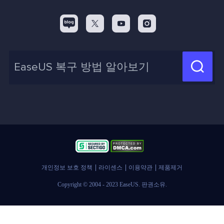
EaseUS 알아보기
백업&복원
디스크 파티션 팁



리셀러
pc 전송
디스크 마이그레이션 팁
제휴 문의
신제품 New

화면 녹화 팁
고객센터
지식 센터
계정 찾기
인사이트 보고서
개인정보 보호 정책
라이센스
이용약관
제품제거
Copyright © 2004 - 2023 EaseUS. 판권소유.