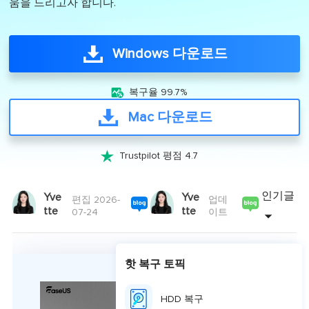
움을 드리고자 합니다.
Windows 다운로드

복구율 99.7%
Mac 다운로드

Trustpilot 평점 4.7
인기글
Yve
Yve
편집 2026-
업데
tte
tte
07-24
이트
핫 복구 토픽
HDD 복구