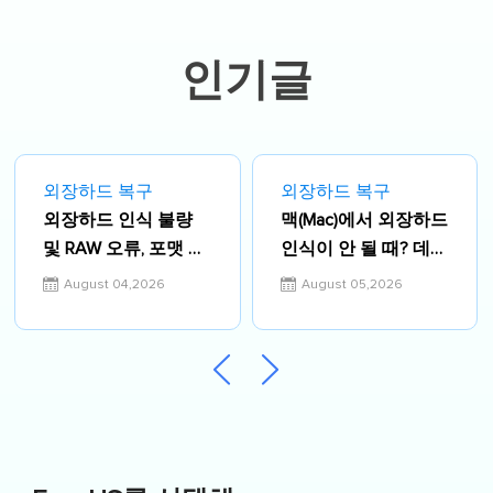
게 쉽고 재밌게 공유하고 있습니다.…
인기글
외장하드 복구
외장하드 복구
외장하드 인식 불량
맥(Mac)에서 외장하드
및 RAW 오류, 포맷 없
인식이 안 될 때? 데이
이 수리하는 확실한
터 손실 없이 1분 만에
August 04,2026
August 05,2026
방법 (2026 최신)
마운트 오류 해결하는
방법 (2026 최신 가이
드)