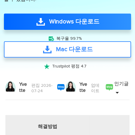
Windows 다운로드

복구율 99.7%
Mac 다운로드

Trustpilot 평점 4.7
인기글
Yve
Yve
편집 2026-
업데
tte
tte
07-24
이트
해결방법