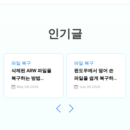
이터 복구, 파티션 관리, 데이터 백업 등
다양한 컴퓨터 지식 정보를 독자 분들에
게 쉽고 재밌게 공유하고 있습니다.…
인기글
파일 복구
파일 복구
삭제된 ARW 파일을
윈도우에서 덮어 쓴
복구하는 방법
파일을 쉽게 복구하는
[Windows PC용]
방법
May 08,2026
July 24,2026