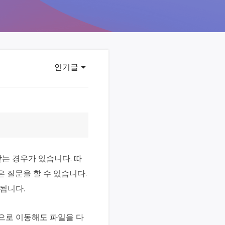
이터 복구
영상 다운로더
상 다운로드 맟 음원 추출
디오 키트
원 비디오 변환 툴깃
인기글
deFlow 온라인
질 콘텐츠 생성을 위한 AI 워크플로우
eFlow
원 비디오 툴킷
는 경우가 있습니다. 따
이스 웨이브
은 질문을 할 수 있습니다.
간 AI 음성 변조 프로그램
 됩니다.
소리 에디터
hone용 벨소리 만들기
통으로 이동해도 파일을 다