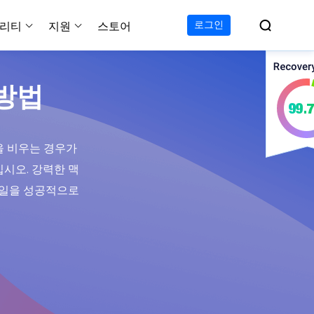

로그인
리티
지원
스토어
지원 센터
무료
C 전송 무료
이폰 데이터 전송 무료
파티션 마스터 무료
하드 디스크 복제 프로
투두 백업 무료
Windows버전 RecExperts
비디오 다운로더 Window
방법
가이드, 라이센스, 연락
Experts
프로
C 전송 프로
이폰 데이터 전송 프로
파티션 마스터 프로
SSD 마이그레이션
투두 백업 홈
Mac버전 RecExperts
비디오 다운로더 Mac 버
무료
무료
 복구
오/오디오/웹캠 녹화
다운로드
 테크니션
C 전송 테크니션
하드 디스크 복제 테크니션
투두 백업 Mac
프로
프로
복구
을 비우는 경우가
백업 솔루션
설치 프로그램 다운로드
크린샷
시오. 강력한 맥
 테크니션
복구
 컴퓨터 캡쳐 도구
는 파일을 성공적으로
무료
라인 스크린 레코더
인에서 무료 화면 녹화하기
 복구
프로
 복구
이터 복구
pp
복구
디오 에디터
복구
복구
한 동영상 편집 소프트웨어