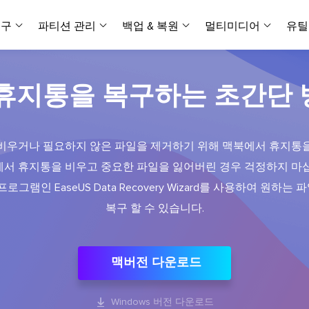
복구
파티션 관리
백업 & 복원
멀티미디어
유틸
데이터 전송
스크린 캡쳐
데이터 복구 마법사 Windows
파티션 마스터 Windows
Todo PCTrans
투두 백업 개인버전
데이터 복구 
P
아
버전 선택
iOS기기
PC 버전
 휴지통을 복구하는 초간단 
Windows 데이터 복구
개인 디스크 관리 툴
PC 간 데이터 전송
개인 백업 솔루션
Rec
데이터 복구 
P
아
데이터 복구 
데이터 복구 
손상된 동영상
파일 관리
비디
데이터 복구 마법사 Mac
파티션 마스터 Mac
AppMove
투두 백업 기업버전
데이터 복구
P
데이터 복구 
데이터 복구 
손상된 사진 
비우거나 필요하지 않은 파일을 제거하기 위해 맥북에서 휴지통
Mac 데이터 복구
Mac 디스크 관리 도구
로컬 디스크 간에 앱 전송
워크스테이션 및 서버 
아이폰 도구
스
에서 휴지통을 비우고 중요한 파일을 잃어버린 경우 걱정하지 마십
데이터 복구
손상된 파일 
무료
Android기기
기타 제품
MobiSaver (iOS & Android)
파티션 마스터 기업
무비무버
투두 백업 테크니션
로그램인 EaseUS Data Recovery Wizard를 사용하여 원하
모바일 데이터 복구
비지니스 디스크 관리 최적화 프로그램
iPhone 데이터 전송
비지니스 백업 솔루션
복구 유형
온라인 도구
데이터 복구 
온
복구 할 수 있습니다.
온라
중앙 집중식 솔루션
파티션 복구
디스크 복제
ChatTrans
휴지통 비우기
데이터 복구 
온라인 동영상
잃어버린 파티션 복구하기
HDD/SSD 복제 프로그램
간편한 전송 백업 및 복원 도구
비디오 툴깃
중앙 관리 콘솔
SD 카드 데
데이터 복구 A
온리인 사진 
맥버전 다운로드
중앙 집중식 백업 전략
AI 복원
AI-Powered
OS2Go
비
USB 데이터 
온리인 파일 
Windows To Go 제작자
손상된 동영상, 사진 및 파일 복구
간편
시스템 배포

Windows 버전 다운로드