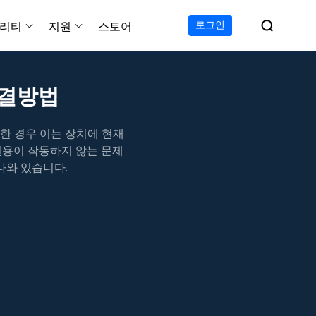

로그인
리티
지원
스토어
지원 센터
무료
C 전송 무료
이폰 데이터 전송 무료
파티션 마스터 무료
하드 디스크 복제 프로
투두 백업 무료
Windows버전 RecExperts
비디오 다운로더 Window
해결방법
가이드, 라이센스, 연락
Experts
프로
C 전송 프로
이폰 데이터 전송 프로
파티션 마스터 프로
SSD 마이그레이션
투두 백업 홈
Mac버전 RecExperts
비디오 다운로더 Mac 버
무료
무료
 복구
오/오디오/웹캠 녹화
한 경우 이는 장치에 현재
다운로드
 테크니션
C 전송 테크니션
하드 디스크 복제 테크니션
투두 백업 Mac
프로
프로
복구
백업 솔루션
설치 프로그램 다운로드
전용이 작동하지 않는 문제
크린샷
나와 있습니다.
 테크니션
복구
 컴퓨터 캡쳐 도구
무료
라인 스크린 레코더
인에서 무료 화면 녹화하기
 복구
프로
 복구
이터 복구
pp
복구
디오 에디터
복구
복구
한 동영상 편집 소프트웨어