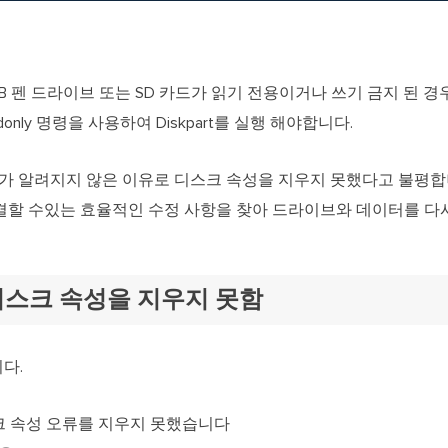
외장하드 데
스마트 Windows 배포
기타 복구 제품
동
동영
데이터 복구 서비스
전문 데이터 복구 서비스
SB 펜 드라이브 또는 SD 카드가 읽기 전용이거나 쓰기 금지 된 
비
올인
eadonly 명령을 사용하여 Diskpart를 실행 해야합니다.
Vi
art가 알려지지 않은 이유로 디스크 속성을 지우지 못했다고 불평
고품
결할 수있는 효율적인 수정 사항을 찾아 드라이브와 데이터를 다
Vid
올인
가 디스크 속성을 지우지 못함
오디오 툴
보
실시
다.
벨
iP
 디스크 속성 오류를 지우지 못했습니다