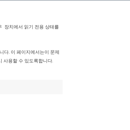
이터 복구
영상 다운로더
상 다운로드 맟 음원 추출
경우 장치에서 읽기 전용 상태를
디오 키트
원 비디오 변환 툴깃
deFlow 온라인
합니다. 이 페이지에서는이 문제
질 콘텐츠 생성을 위한 AI 워크플로우
시 사용할 수 있도록합니다.
eFlow
원 비디오 툴킷
이스 웨이브
간 AI 음성 변조 프로그램
소리 에디터
hone용 벨소리 만들기