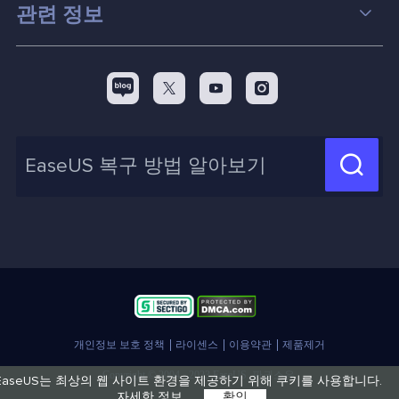
컴퓨터 데이터 복구 팁
관련 정보
스크린 레코더
맥 데이터 복구 팁
EaseUS 알아보기
백업&복원
디스크 파티션 팁



리셀러
pc 전송
디스크 마이그레이션 팁
제휴 문의
신제품 New

화면 녹화 팁
고객센터
지식 센터
계정 찾기
인사이트 보고서
개인정보 보호 정책
라이센스
이용약관
제품제거
Copyright © 2004 - 2023 EaseUS. 판권소유.
EaseUS는 최상의 웹 사이트 환경을 제공하기 위해 쿠키를 사용합니다.
자세한 정보
확인