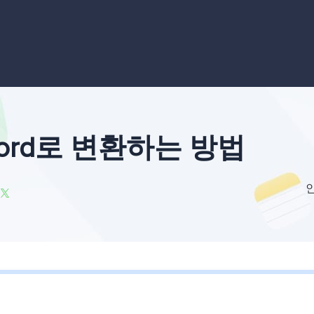
외장하드 데
스마트 Windows 배포
기타 복구 제품
동
동영
데이터 복구 서비스
전문 데이터 복구 서비스
비
올인
Vi
고품
 Word로 변환하는 방법
Vid
올인

오디오 툴
보
실시
벨
iP