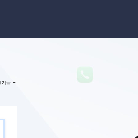
이터 복구
영상 다운로더
상 다운로드 맟 음원 추출
디오 키트
원 비디오 변환 툴깃
deFlow 온라인
질 콘텐츠 생성을 위한 AI 워크플로우
eFlow
원 비디오 툴킷
인기글
이스 웨이브
간 AI 음성 변조 프로그램
소리 에디터
hone용 벨소리 만들기