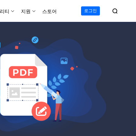

로그인
리티
지원
스토어
지원 센터
무료
C 전송 무료
이폰 데이터 전송 무료
파티션 마스터 무료
하드 디스크 복제 프로
투두 백업 무료
Windows버전 RecExperts
비디오 다운로더 Window
가이드, 라이센스, 연락
Experts
프로
C 전송 프로
이폰 데이터 전송 프로
파티션 마스터 프로
SSD 마이그레이션
투두 백업 홈
Mac버전 RecExperts
비디오 다운로더 Mac 버
무료
무료
 복구
오/오디오/웹캠 녹화
다운로드
 테크니션
C 전송 테크니션
하드 디스크 복제 테크니션
투두 백업 Mac
프로
프로
복구
백업 솔루션
설치 프로그램 다운로드
크린샷
 테크니션
복구
 컴퓨터 캡쳐 도구
무료
라인 스크린 레코더
인에서 무료 화면 녹화하기
 복구
프로
 복구
이터 복구
pp
복구
디오 에디터
복구
복구
한 동영상 편집 소프트웨어