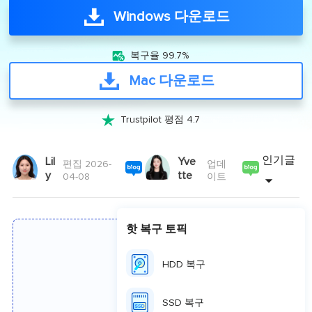
Windows 다운로드

복구율 99.7%
Mac 다운로드

Trustpilot 평점 4.7
인기글
Lil
Yve
편집 2026-
업데
y
tte
04-08
이트
핫 복구 토픽
HDD 복구
Google Drive에서 영구
SSD 복구
삭제된 파일도 복구 할