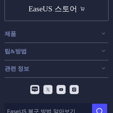
EaseUS 스토어
제품
데이터 복구
팁&방법
파티션 관리
컴퓨터 데이터 복구 팁
관련 정보
스크린 레코더
맥 데이터 복구 팁
EaseUS 알아보기
백업&복원
디스크 파티션 팁



리셀러
pc 전송
디스크 마이그레이션 팁
제휴 문의
신제품 New
