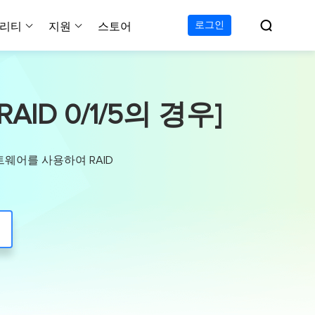

로그인
리티
지원
스토어
지원 센터
무료
C 전송 무료
이폰 데이터 전송 무료
파티션 마스터 무료
하드 디스크 복제 프로
투두 백업 무료
Windows버전 RecExperts
비디오 다운로더 Window
가이드, 라이센스, 연락
D 0/1/5의 경우]
Experts
프로
C 전송 프로
이폰 데이터 전송 프로
파티션 마스터 프로
SSD 마이그레이션
투두 백업 홈
Mac버전 RecExperts
비디오 다운로더 Mac 버
무료
무료
 복구
오/오디오/웹캠 녹화
다운로드
 테크니션
C 전송 테크니션
하드 디스크 복제 테크니션
투두 백업 Mac
프로
프로
복구
백업 솔루션
설치 프로그램 다운로드
트웨어를 사용하여 RAID
크린샷
 테크니션
복구
 컴퓨터 캡쳐 도구
무료
라인 스크린 레코더
인에서 무료 화면 녹화하기
 복구
프로
 복구
이터 복구
pp
복구
디오 에디터
복구
복구
한 동영상 편집 소프트웨어