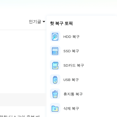
이터 복구
영상 다운로더
상 다운로드 맟 음원 추출
인기글
핫 복구 토픽
디오 키트
원 비디오 변환 툴깃
HDD 복구
deFlow 온라인
질 콘텐츠 생성을 위한 AI 워크플로우
SSD 복구
eFlow
원 비디오 툴킷
SD카드 복구
USB 복구
이스 웨이브
간 AI 음성 변조 프로그램
휴지통 복구
소리 에디터
삭제 복구
hone용 벨소리 만들기