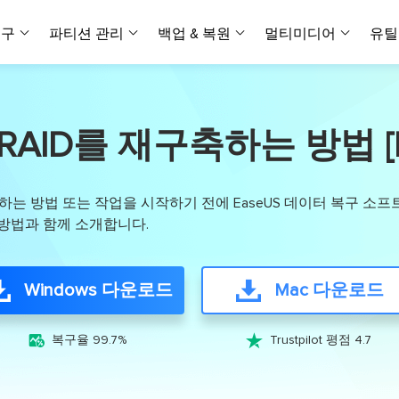
복구
파티션 관리
백업 & 복원
멀티미디어
유틸
데이터 전송
스크린 캡쳐
데이터 복구 마법사 Windows
파티션 마스터 Windows
Todo PCTrans
투두 백업 개인버전
데이터 복구 
P
아
버전 선택
iOS기기
PC 버전
Windows 데이터 복구
개인 디스크 관리 툴
PC 간 데이터 전송
개인 백업 솔루션
AID를 재구축하는 방법 [RAI
Rec
데이터 복구 
P
아
데이터 복구 
데이터 복구 
손상된 동영상
파일 관리
비디
데이터 복구 마법사 Mac
파티션 마스터 Mac
AppMove
투두 백업 기업버전
데이터 복구
P
데이터 복구 
데이터 복구 
손상된 사진 
Mac 데이터 복구
Mac 디스크 관리 도구
로컬 디스크 간에 앱 전송
워크스테이션 및 서버 
아이폰 도구
축하는 방법 또는 작업을 시작하기 전에 EaseUS 데이터 복구 소프
스
데이터 복구
손상된 파일 
무료
방법과 함께 소개합니다.
Android기기
기타 제품
MobiSaver (iOS & Android)
파티션 마스터 기업
무비무버
투두 백업 테크니션
모바일 데이터 복구
비지니스 디스크 관리 최적화 프로그램
iPhone 데이터 전송
비지니스 백업 솔루션
복구 유형
온라인 도구
데이터 복구 
온
온라
Windows 다운로드
Mac 다운로드
중앙 집중식 솔루션
파티션 복구
디스크 복제
ChatTrans
휴지통 비우기
데이터 복구 
온라인 동영상
잃어버린 파티션 복구하기
HDD/SSD 복제 프로그램
간편한 전송 백업 및 복원 도구
비디오 툴깃
중앙 관리 콘솔
SD 카드 데
데이터 복구 A
온리인 사진 


복구율 99.7%
Trustpilot 평점 4.7
중앙 집중식 백업 전략
AI 복원
AI-Powered
OS2Go
비
USB 데이터 
온리인 파일 
Windows To Go 제작자
손상된 동영상, 사진 및 파일 복구
간편
시스템 배포