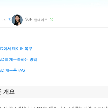
외장하드 데
스마트 Windows 배포
기타 복구 제품
동
동영
데이터 복구 서비스
전문 데이터 복구 서비스
Sue


-04
업데이트
비
올인
Vi
고품
ID에서 데이터 복구
Vid
AID를 재구축하는 방법
올인
ID 재구축 FAQ
오디오 툴
보
실시
준 개요
벨
iP