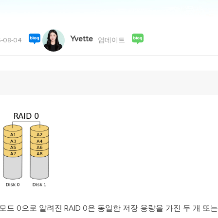
외장하드 데
스마트 Windows 배포
기타 복구 제품
동
동영
데이터 복구 서비스
전문 데이터 복구 서비스
Yvette
-08-04
업데이트
비
올인
Vi
고품
Vid
올인
오디오 툴
보
실시
벨
iP
모드 0으로 알려진 RAID 0은 동일한 저장 용량을 가진 두 개 