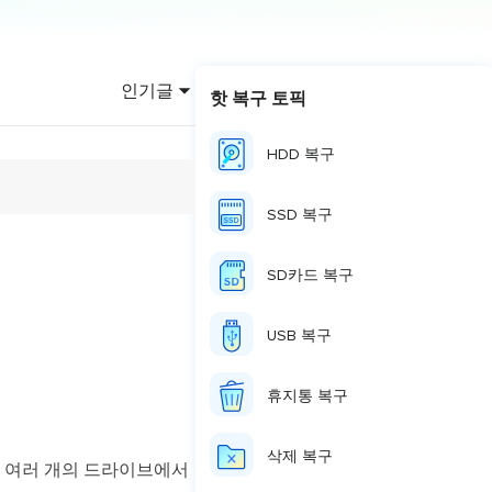
이터 복구
영상 다운로더
상 다운로드 맟 음원 추출
인기글
핫 복구 토픽
디오 키트
원 비디오 변환 툴깃
HDD 복구
deFlow 온라인
질 콘텐츠 생성을 위한 AI 워크플로우
SSD 복구
eFlow
원 비디오 툴킷
SD카드 복구
USB 복구
이스 웨이브
간 AI 음성 변조 프로그램
휴지통 복구
소리 에디터
삭제 복구
hone용 벨소리 만들기
또는 여러 개의 드라이브에서