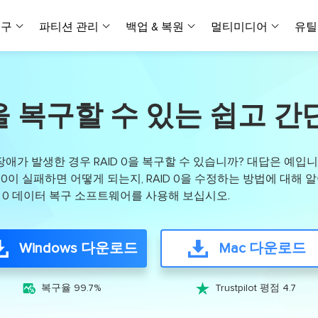
복구
파티션 관리
백업 & 복원
멀티미디어
유틸
데이터 전송
스크린 캡쳐
데이터 복구 마법사 Windows
파티션 마스터 Windows
Todo PCTrans
투두 백업 개인버전
데이터 복구 
P
아
버전 선택
iOS기기
PC 버전
Windows 데이터 복구
개인 디스크 관리 툴
PC 간 데이터 전송
개인 백업 솔루션
0을 복구할 수 있는 쉽고 
Rec
데이터 복구 
P
아
데이터 복구 
데이터 복구 
손상된 동영상
파일 관리
비디
데이터 복구 마법사 Mac
파티션 마스터 Mac
AppMove
투두 백업 기업버전
데이터 복구
P
데이터 복구 
데이터 복구 
손상된 사진 
Mac 데이터 복구
Mac 디스크 관리 도구
로컬 디스크 간에 앱 전송
워크스테이션 및 서버 
아이폰 도구
가 발생한 경우 RAID 0을 복구할 수 있습니까? 대답은 예입
스
데이터 복구
손상된 파일 
무료
AID 0이 실패하면 어떻게 되는지, RAID 0을 수정하는 방법에 대해
Android기기
기타 제품
MobiSaver (iOS & Android)
파티션 마스터 기업
무비무버
투두 백업 테크니션
ID 0 데이터 복구 소프트웨어를 사용해 보십시오.
모바일 데이터 복구
비지니스 디스크 관리 최적화 프로그램
iPhone 데이터 전송
비지니스 백업 솔루션
복구 유형
온라인 도구
데이터 복구 
온
온라
중앙 집중식 솔루션
파티션 복구
디스크 복제
ChatTrans
휴지통 비우기
데이터 복구 
온라인 동영상
Windows 다운로드
Mac 다운로드
잃어버린 파티션 복구하기
HDD/SSD 복제 프로그램
간편한 전송 백업 및 복원 도구
비디오 툴깃
중앙 관리 콘솔
SD 카드 데
데이터 복구 A
온리인 사진 
중앙 집중식 백업 전략
AI 복원
AI-Powered
OS2Go


비
복구율 99.7%
Trustpilot 평점 4.7
USB 데이터 
온리인 파일 
Windows To Go 제작자
손상된 동영상, 사진 및 파일 복구
간편
시스템 배포