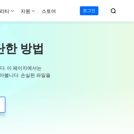

로그인
리티
지원
스토어
지원 센터
무료
C 전송 무료
이폰 데이터 전송 무료
파티션 마스터 무료
하드 디스크 복제 프로
투두 백업 무료
Windows버전 RecExperts
비디오 다운로더 Window
가이드, 라이센스, 연락
간단한 방법
Experts
프로
C 전송 프로
이폰 데이터 전송 프로
파티션 마스터 프로
SSD 마이그레이션
투두 백업 홈
Mac버전 RecExperts
비디오 다운로더 Mac 버
무료
무료
 복구
오/오디오/웹캠 녹화
다운로드
 테크니션
C 전송 테크니션
하드 디스크 복제 테크니션
투두 백업 Mac
프로
프로
복구
백업 솔루션
설치 프로그램 다운로드
니다. 이 페이지에서는
크린샷
 테크니션
복구
 컴퓨터 캡쳐 도구
 알아봅니다. 손실된 파일을
무료
라인 스크린 레코더
인에서 무료 화면 녹화하기
 복구
프로
 복구
이터 복구
pp
복구
디오 에디터
복구
복구
한 동영상 편집 소프트웨어