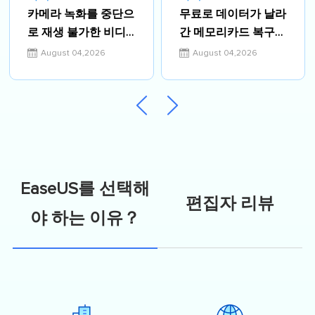
카메라 녹화를 중단으
무료로 데이터가 날라
로 재생 불가한 비디
간 메모리카드 복구시
오 파일을 복구하는
키기
August 04,2026
August 04,2026
방법[2026]
EaseUS를 선택해
편집자 리뷰
야 하는 이유？