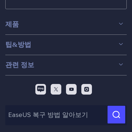
제품
데이터 복구
팁&방법
파티션 관리
컴퓨터 데이터 복구 팁
관련 정보
스크린 레코더
맥 데이터 복구 팁
EaseUS 알아보기
백업&복원
디스크 파티션 팁



리셀러
pc 전송
디스크 마이그레이션 팁
제휴 문의
신제품 New

화면 녹화 팁
고객센터