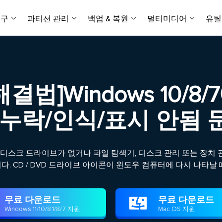
복구
파티션 관리
백업 & 복원
멀티미디어
유틸
데이터 전송
스크린 캡쳐
데이터 복구 마법사 Windows
파티션 마스터 Windows
Todo PCTrans
투두 백업 개인버전
데이터 복구 
P
아
버전 선택
iOS기기
PC 버전
Windows 데이터 복구
개인 디스크 관리 툴
PC 간 데이터 전송
개인 백업 솔루션
Rec
데이터 복구 
P
아
데이터 복구 
데이터 복구 
손상된 동영상
파일 관리
해결법]Windows 10/8/
비디
데이터 복구 마법사 Mac
파티션 마스터 Mac
AppMove
투두 백업 기업버전
데이터 복구
P
데이터 복구 
데이터 복구 
손상된 사진 
Mac 데이터 복구
Mac 디스크 관리 도구
로컬 디스크 간에 앱 전송
워크스테이션 및 서버 
아이폰 도구
D 누락/인식/표시 안됨 
스
데이터 복구
손상된 파일 
무료
Android기기
기타 제품
MobiSaver (iOS & Android)
파티션 마스터 기업
무비무버
투두 백업 테크니션
모바일 데이터 복구
비지니스 디스크 관리 최적화 프로그램
iPhone 데이터 전송
비지니스 백업 솔루션
복구 유형
온라인 도구
데이터 복구 
온
DVD 디스크 드라이브가 없거나 파일 탐색기, 디스크 관리 또는 장
온라
중앙 집중식 솔루션
파티션 복구
디스크 복제
ChatTrans
다. CD / DVD 드라이브 아이콘이 윈도우 컴퓨터에 다시 나타
휴지통 비우기
데이터 복구 
온라인 동영상
잃어버린 파티션 복구하기
HDD/SSD 복제 프로그램
간편한 전송 백업 및 복원 도구
비디오 툴깃
중앙 관리 콘솔
SD 카드 데
데이터 복구 A
온리인 사진 
중앙 집중식 백업 전략
AI 복원
AI-Powered
OS2Go
무료 다운로드
무료 다운로드

비
USB 데이터 
온리인 파일 
Windows To Go 제작자
손상된 동영상, 사진 및 파일 복구
Windows 11/10/8.1/8/7 지원
Mac OS 지원
간편
시스템 배포