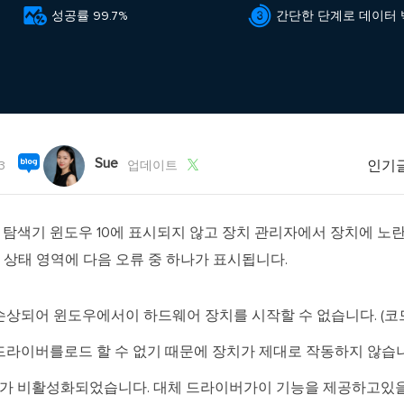
외장하드 데
스마트 Windows 배포


기타 복구 제품
성공률 99.7%
간단한 단계로 데이터
동
동영
데이터 복구 서비스
전문 데이터 복구 서비스
비
올인
Vi
Sue
고품
인기

3
업데이트
Vid
올인
일 탐색기 윈도우 10에 표시되지 않고 장치 관리자에서 장치에 노
치 상태 영역에 다음 오류 중 하나가 표시됩니다.
오디오 툴
보
상되어 윈도우에서이 하드웨어 장치를 시작할 수 없습니다. (코드 
실시
이버를로드 할 수 없기 때문에 장치가 제대로 작동하지 않습니다.
벨
iP
가 비활성화되었습니다. 대체 드라이버가이 기능을 제공하고있을 수