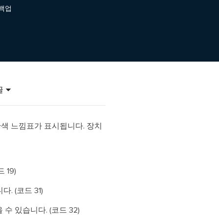
이터 복구
 백업
영상 다운로더
상 다운로드 맟 음원 추출
디오 키트
원 비디오 변환 툴깃
deFlow 온라인
질 콘텐츠 생성을 위한 AI 워크플로우
글
eFlow
원 비디오 툴킷
란색 느낌표가 표시됩니다. 장치
이스 웨이브
19)
간 AI 음성 변조 프로그램
 (코드 31)
소리 에디터
hone용 벨소리 만들기
 있습니다. (코드 32)