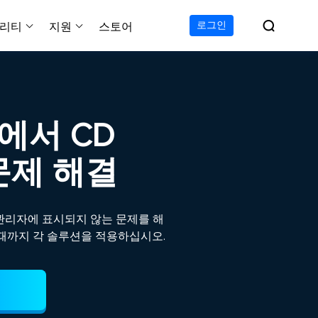

로그인
리티
지원
스토어
지원 센터
무료
C 전송 무료
이폰 데이터 전송 무료
파티션 마스터 무료
하드 디스크 복제 프로
투두 백업 무료
Windows버전 RecExperts
비디오 다운로더 Window
가이드, 라이센스, 연락
Experts
프로
C 전송 프로
이폰 데이터 전송 프로
파티션 마스터 프로
SSD 마이그레이션
투두 백업 홈
Mac버전 RecExperts
비디오 다운로더 Mac 버
무료
무료
 복구
7에서 CD
오/오디오/웹캠 녹화
다운로드
 테크니션
C 전송 테크니션
하드 디스크 복제 테크니션
투두 백업 Mac
프로
프로
복구
백업 솔루션
설치 프로그램 다운로드
문제 해결
크린샷
 테크니션
복구
 컴퓨터 캡쳐 도구
무료
라인 스크린 레코더
치 관리자에 표시되지 않는 문제를 해
인에서 무료 화면 녹화하기
날 때까지 각 솔루션을 적용하십시오.
 복구
프로
 복구
이터 복구
pp
복구
디오 에디터
복구
복구
한 동영상 편집 소프트웨어