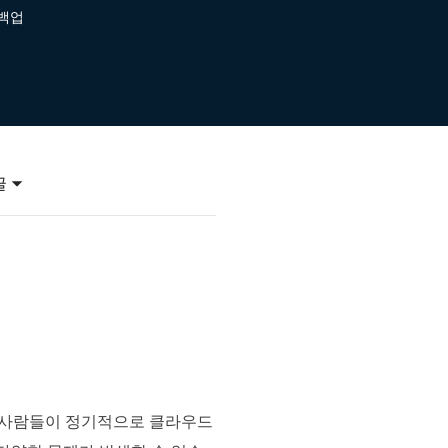
이터 복구
 백업
영상 다운로더
상 다운로드 맟 음원 추출
디오 키트
원 비디오 변환 툴깃
deFlow 온라인
질 콘텐츠 생성을 위한 AI 워크플로우
글
eFlow
원 비디오 툴킷
이스 웨이브
간 AI 음성 변조 프로그램
소리 에디터
 사람들이 정기적으로 클라우드
hone용 벨소리 만들기