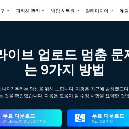
복구
파티션 관리
백업 & 복원
멀티미디어
유틸
데이터 전송
스크린 캡쳐
데이터 복구 마법사 Windows
파티션 마스터 Windows
Todo PCTrans
투두 백업 개인버전
데이터 복구 
P
아
버전 선택
iOS기기
PC 버전
Windows 데이터 복구
개인 디스크 관리 툴
PC 간 데이터 전송
개인 백업 솔루션
Rec
데이터 복구 
P
아
데이터 복구 
데이터 복구 
손상된 동영상
파일 관리
 드라이브 업로드 멈춤 
비디
데이터 복구 마법사 Mac
파티션 마스터 Mac
AppMove
투두 백업 기업버전
데이터 복구
P
데이터 복구 
데이터 복구 
손상된 사진 
Mac 데이터 복구
Mac 디스크 관리 도구
로컬 디스크 간에 앱 전송
워크스테이션 및 서버 
아이폰 도구
는 9가지 방법
스
데이터 복구
손상된 파일 
무료
Android기기
기타 제품
MobiSaver (iOS & Android)
파티션 마스터 기업
무비무버
투두 백업 테크니션
모바일 데이터 복구
비지니스 디스크 관리 최적화 프로그램
iPhone 데이터 전송
비지니스 백업 솔루션
복구 유형
온라인 도구
데이터 복구 
온
췄습니까? 우리는 당신을 위해 느낍니다. 이것은 최근에 발생했으며
온라
중앙 집중식 솔루션
파티션 복구
디스크 복제
ChatTrans
는 것을 확인했습니다. 다음은 도움이 될 수정 사항을 요약한 것입
휴지통 비우기
데이터 복구 
온라인 동영상
잃어버린 파티션 복구하기
HDD/SSD 복제 프로그램
간편한 전송 백업 및 복원 도구
비디오 툴깃
중앙 관리 콘솔
SD 카드 데
데이터 복구 A
온리인 사진 
중앙 집중식 백업 전략
AI 복원
AI-Powered
OS2Go
무료 다운로드
무료 다운로드

비
USB 데이터 
온리인 파일 
Windows To Go 제작자
손상된 동영상, 사진 및 파일 복구
Windows 11/10/8.1/8/7 지원
Mac OS 지원
간편
시스템 배포