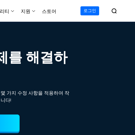

로그인
리티
지원
스토어
지원 센터
무료
C 전송 무료
이폰 데이터 전송 무료
파티션 마스터 무료
하드 디스크 복제 프로
투두 백업 무료
Windows버전 RecExperts
비디오 다운로더 Window
가이드, 라이센스, 연락
Experts
프로
C 전송 프로
이폰 데이터 전송 프로
파티션 마스터 프로
SSD 마이그레이션
투두 백업 홈
Mac버전 RecExperts
비디오 다운로더 Mac 버
무료
무료
 복구
문제를 해결하
오/오디오/웹캠 녹화
다운로드
 테크니션
C 전송 테크니션
하드 디스크 복제 테크니션
투두 백업 Mac
프로
프로
복구
백업 솔루션
설치 프로그램 다운로드
크린샷
 테크니션
복구
 컴퓨터 캡쳐 도구
무료
라인 스크린 레코더
 몇 가지 수정 사항을 적용하여 작
인에서 무료 화면 녹화하기
니다!
 복구
프로
 복구
이터 복구
pp
복구
디오 에디터
복구
복구
한 동영상 편집 소프트웨어