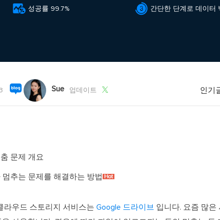
외장하드 데
스마트 Windows 배포


기타 복구 제품
성공률 99.7%
간단한 단계로 데이터
동
동영
데이터 복구 서비스
전문 데이터 복구 서비스
비
올인
Vi
Sue
고품
인기

3
업데이트
Vid
올인
오디오 툴
 멈춤 문제 개요
보
실시
드가 멈추는 문제를 해결하는 방법
벨
 클라우드 스토리지 서비스는
Google 드라이브
입니다. 요즘 많은
iP