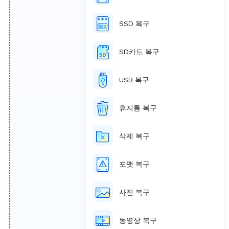
컴퓨터에서 usb 삭
SSD 복구
제 파일 복구 요점
정리!
SD카드 복구
✅컴퓨터에서 usb 삭
USB 복구
제 파일 복구는 충분
히 가능합니다!
복구할
수 있는 방법은 다음과
휴지통 복구
같습니다.
삭제 복구
1.USB 데이터 복
구 프로그램 사
포맷 복구
용법:
복구율
99.7%
전문 프로
그램으로 USB
사진 복구
삭제된 파일을
쉽게 검색하고
동영상 복구
복구할 수 있습