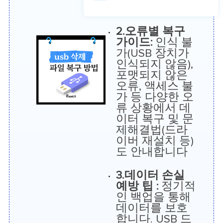
니다.
2.오류별 복구
가이드:
인식 불
가(USB 장치가
인식되지 않음),
포맷되지 않은
오류, 액세스 불
가 등 다양한 오
류 상황에서 데
이터 복구 및 문
제해결법(드라
이버 재설치 등)
도 안내합니다
3.데이터 손실
예방 팁 :
정기적
인 백업을 통해
데이터를 보호
합니다. USB 드