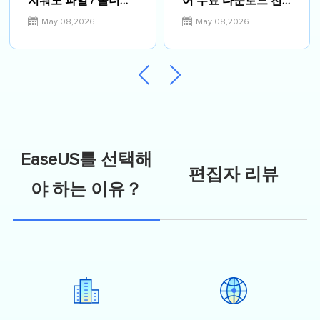
지워도 파일 / 폴더가
어 무료 다운로드 전
계속 다시 나타나는
체 버전 크랙 포함(버
May 08,2026
May 08,2026
오류 해결하기
전 19.2)
EaseUS를 선택해
편집자 리뷰
야 하는 이유？