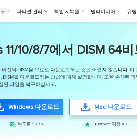
복구
파티션 관리
백업 & 복원
멀티미디어
유틸
데이터 전송
스크린 캡쳐
데이터 복구 마법사 Windows
파티션 마스터 Windows
Todo PCTrans
투두 백업 개인버전
데이터 복구 
P
아
버전 선택
iOS기기
PC 버전
Windows 데이터 복구
개인 디스크 관리 툴
PC 간 데이터 전송
개인 백업 솔루션
 11/10/8/7에서 DISM
Rec
데이터 복구 
P
아
데이터 복구 
데이터 복구 
손상된 동영상
파일 관리
비디
데이터 복구 마법사 Mac
파티션 마스터 Mac
AppMove
투두 백업 기업버전
데이터 복구
P
데이터 복구 
데이터 복구 
손상된 사진 
Mac 데이터 복구
Mac 디스크 관리 도구
로컬 디스크 간에 앱 전송
워크스테이션 및 서버 
아이폰 도구
서 최신 버전의 DISM을 무료로 다운로드하는 것은 어렵지 않습니다. 이
스
데이터 복구
손상된 파일 
무료
지, DISM을 다운로드하는 방법에 대해 설명합니다. 또한 손상된 파
Android기기
기타 제품
MobiSaver (iOS & Android)
파티션 마스터 기업
무비무버
투두 백업 테크니션
실된 파일을 복구하십시오.
모바일 데이터 복구
비지니스 디스크 관리 최적화 프로그램
iPhone 데이터 전송
비지니스 백업 솔루션
복구 유형
온라인 도구
데이터 복구 
온
온라
중앙 집중식 솔루션
파티션 복구
디스크 복제
ChatTrans
휴지통 비우기
데이터 복구 
온라인 동영상
Windows 다운로드
Mac 다운로드
잃어버린 파티션 복구하기
HDD/SSD 복제 프로그램
간편한 전송 백업 및 복원 도구
비디오 툴깃
중앙 관리 콘솔
SD 카드 데
데이터 복구 A
온리인 사진 
중앙 집중식 백업 전략
AI 복원
AI-Powered
OS2Go


비
복구율 99.7%
Trustpilot 평점 4.7
USB 데이터 
온리인 파일 
Windows To Go 제작자
손상된 동영상, 사진 및 파일 복구
간편
시스템 배포