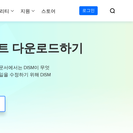

로그인
리티
지원
스토어
지원 센터
무료
C 전송 무료
이폰 데이터 전송 무료
파티션 마스터 무료
하드 디스크 복제 프로
투두 백업 무료
Windows버전 RecExperts
비디오 다운로더 Window
가이드, 라이센스, 연락
 64비트 다운로드하기
Experts
프로
C 전송 프로
이폰 데이터 전송 프로
파티션 마스터 프로
SSD 마이그레이션
투두 백업 홈
Mac버전 RecExperts
비디오 다운로더 Mac 버
무료
무료
 복구
오/오디오/웹캠 녹화
다운로드
 테크니션
C 전송 테크니션
하드 디스크 복제 테크니션
투두 백업 Mac
프로
프로
복구
백업 솔루션
설치 프로그램 다운로드
 문서에서는 DISM이 무엇
크린샷
 테크니션
복구
 컴퓨터 캡쳐 도구
일을 수정하기 위해 DISM
무료
라인 스크린 레코더
인에서 무료 화면 녹화하기
 복구
프로
 복구
이터 복구
pp
복구
디오 에디터
복구
복구
한 동영상 편집 소프트웨어