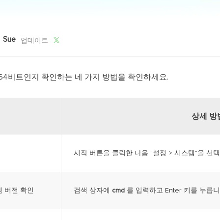
외장하드 데
스마트 Windows 배포
기타 복구 제품
동
동영
데이터 복구 서비스
전문 데이터 복구 서비스
Sue

업데이트
비
올인
지 64비트인지 확인하는 네 가지 방법을 확인하세요.
Vi
고품
Vid
상세 방
올인
오디오 툴
시작 버튼을 클릭한 다음 "설정 > 시스템"을 선
보
실시
템 버전 확인
검색 상자에
cmd
를 입력하고 Enter 키를 누릅니다
벨
iP