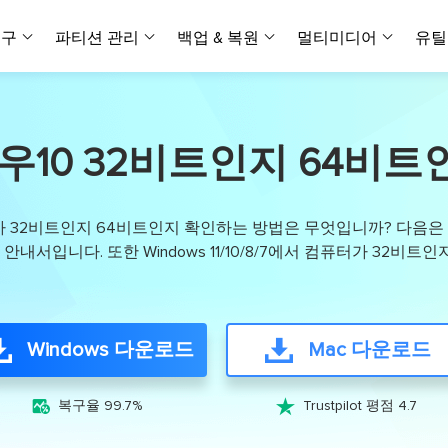
복구
파티션 관리
백업 & 복원
멀티미디어
유틸
데이터 전송
스크린 캡쳐
데이터 복구 마법사 Windows
파티션 마스터 Windows
Todo PCTrans
투두 백업 개인버전
데이터 복구 
P
아
버전 선택
iOS기기
PC 버전
Windows 데이터 복구
개인 디스크 관리 툴
PC 간 데이터 전송
개인 백업 솔루션
우10 32비트인지 64비
Rec
데이터 복구 
P
아
데이터 복구 
데이터 복구 
손상된 동영상
파일 관리
비디
데이터 복구 마법사 Mac
파티션 마스터 Mac
AppMove
투두 백업 기업버전
데이터 복구
P
데이터 복구 
데이터 복구 
손상된 사진 
Mac 데이터 복구
Mac 디스크 관리 도구
로컬 디스크 간에 앱 전송
워크스테이션 및 서버 
아이폰 도구
터가 32비트인지 64비트인지 확인하는 방법은 무엇입니까? 다음은 실행
스
데이터 복구
손상된 파일 
무료
안내서입니다. 또한 Windows 11/10/8/7에서 컴퓨터가 32비
Android기기
기타 제품
MobiSaver (iOS & Android)
파티션 마스터 기업
무비무버
투두 백업 테크니션
모바일 데이터 복구
비지니스 디스크 관리 최적화 프로그램
iPhone 데이터 전송
비지니스 백업 솔루션
복구 유형
온라인 도구
데이터 복구 
온
온라
중앙 집중식 솔루션
파티션 복구
디스크 복제
ChatTrans
휴지통 비우기
데이터 복구 
온라인 동영상
Windows 다운로드
Mac 다운로드
잃어버린 파티션 복구하기
HDD/SSD 복제 프로그램
간편한 전송 백업 및 복원 도구
비디오 툴깃
중앙 관리 콘솔
SD 카드 데
데이터 복구 A
온리인 사진 
중앙 집중식 백업 전략
AI 복원
AI-Powered
OS2Go


비
복구율 99.7%
Trustpilot 평점 4.7
USB 데이터 
온리인 파일 
Windows To Go 제작자
손상된 동영상, 사진 및 파일 복구
간편
시스템 배포