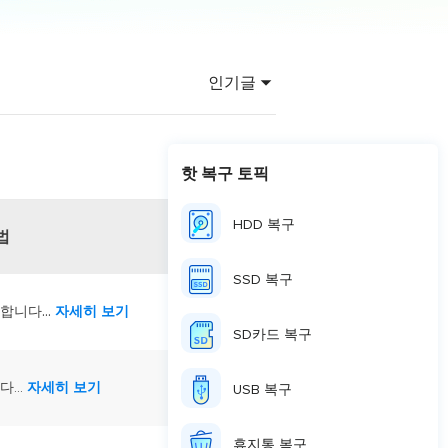
이터 복구
영상 다운로더
상 다운로드 맟 음원 추출
인기글
디오 키트
원 비디오 변환 툴깃
deFlow 온라인
핫 복구 토픽
질 콘텐츠 생성을 위한 AI 워크플로우
HDD 복구
eFlow
법
원 비디오 툴킷
SSD 복구
...
택합니다
자세히 보기
이스 웨이브
SD카드 복구
간 AI 음성 변조 프로그램
...
자세히 보기
USB 복구
소리 에디터
hone용 벨소리 만들기
휴지통 복구