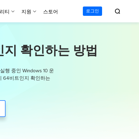

로그인
리티
지원
스토어
지원 센터
무료
C 전송 무료
이폰 데이터 전송 무료
파티션 마스터 무료
하드 디스크 복제 프로
투두 백업 무료
Windows버전 RecExperts
비디오 다운로더 Window
가이드, 라이센스, 연락
트인지 확인하는 방법
Experts
프로
C 전송 프로
이폰 데이터 전송 프로
파티션 마스터 프로
SSD 마이그레이션
투두 백업 홈
Mac버전 RecExperts
비디오 다운로더 Mac 버
무료
무료
 복구
오/오디오/웹캠 녹화
다운로드
 테크니션
C 전송 테크니션
하드 디스크 복제 테크니션
투두 백업 Mac
프로
프로
복구
백업 솔루션
설치 프로그램 다운로드
 중인 Windows 10 운
크린샷
 테크니션
복구
 컴퓨터 캡쳐 도구
트인지 64비트인지 확인하는
무료
라인 스크린 레코더
인에서 무료 화면 녹화하기
 복구
프로
 복구
이터 복구
pp
복구
디오 에디터
복구
복구
한 동영상 편집 소프트웨어