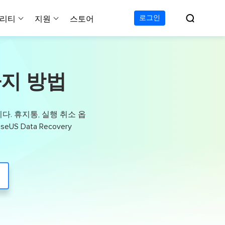

로그인
리티
지원
스토어
지원 센터
무료
C 전송 무료
이폰 데이터 전송 무료
파티션 마스터 무료
하드 디스크 복제 프로
투두 백업 무료
Windows버전 RecExperts
비디오 다운로더 Window
가이드, 라이센스, 연락
가지 방법
Experts
프로
C 전송 프로
이폰 데이터 전송 프로
파티션 마스터 프로
SSD 마이그레이션
투두 백업 홈
Mac버전 RecExperts
비디오 다운로더 Mac 버
무료
무료
 복구
오/오디오/웹캠 녹화
다운로드
 테크니션
C 전송 테크니션
하드 디스크 복제 테크니션
투두 백업 Mac
프로
프로
복구
백업 솔루션
설치 프로그램 다운로드
다. 휴지통, 실행 취소 옵
크린샷
 테크니션
복구
 컴퓨터 캡쳐 도구
 Data Recovery
무료
라인 스크린 레코더
인에서 무료 화면 녹화하기
 복구
프로
 복구
이터 복구
pp
복구
디오 에디터
복구
복구
한 동영상 편집 소프트웨어