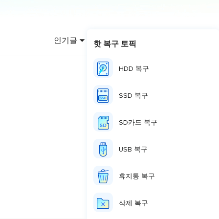
이터 복구
영상 다운로더
상 다운로드 맟 음원 추출
인기글
핫 복구 토픽
디오 키트
원 비디오 변환 툴깃
HDD 복구
deFlow 온라인
질 콘텐츠 생성을 위한 AI 워크플로우
SSD 복구
eFlow
원 비디오 툴킷
SD카드 복구
USB 복구
이스 웨이브
간 AI 음성 변조 프로그램
휴지통 복구
소리 에디터
삭제 복구
hone용 벨소리 만들기