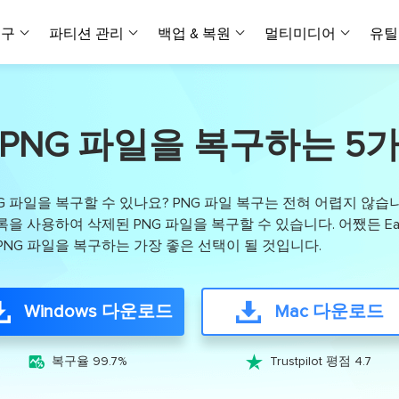
복구
파티션 관리
백업 & 복원
멀티미디어
유틸
데이터 전송
스크린 캡쳐
데이터 복구 마법사 Windows
파티션 마스터 Windows
Todo PCTrans
투두 백업 개인버전
데이터 복구 
P
아
버전 선택
iOS기기
PC 버전
Windows 데이터 복구
개인 디스크 관리 툴
PC 간 데이터 전송
개인 백업 솔루션
PNG 파일을 복구하는 5
Rec
데이터 복구 
P
아
데이터 복구 
데이터 복구 
손상된 동영상
파일 관리
비디
데이터 복구 마법사 Mac
파티션 마스터 Mac
AppMove
투두 백업 기업버전
데이터 복구
P
데이터 복구 
데이터 복구 
손상된 사진 
Mac 데이터 복구
Mac 디스크 관리 도구
로컬 디스크 간에 앱 전송
워크스테이션 및 서버 
아이폰 도구
NG 파일을 복구할 수 있나요? PNG 파일 복구는 전혀 어렵지 않습니
스
데이터 복구
손상된 파일 
무료
록을 사용하여 삭제된 PNG 파일을 복구할 수 있습니다. 어쨌든 EaseUS
Android기기
기타 제품
MobiSaver (iOS & Android)
파티션 마스터 기업
무비무버
투두 백업 테크니션
 PNG 파일을 복구하는 가장 좋은 선택이 될 것입니다.
모바일 데이터 복구
비지니스 디스크 관리 최적화 프로그램
iPhone 데이터 전송
비지니스 백업 솔루션
복구 유형
온라인 도구
데이터 복구 
온
온라
중앙 집중식 솔루션
파티션 복구
디스크 복제
ChatTrans
휴지통 비우기
데이터 복구 
온라인 동영상
Windows 다운로드
Mac 다운로드
잃어버린 파티션 복구하기
HDD/SSD 복제 프로그램
간편한 전송 백업 및 복원 도구
비디오 툴깃
중앙 관리 콘솔
SD 카드 데
데이터 복구 A
온리인 사진 
중앙 집중식 백업 전략
AI 복원
AI-Powered
OS2Go


비
복구율 99.7%
Trustpilot 평점 4.7
USB 데이터 
온리인 파일 
Windows To Go 제작자
손상된 동영상, 사진 및 파일 복구
간편
시스템 배포