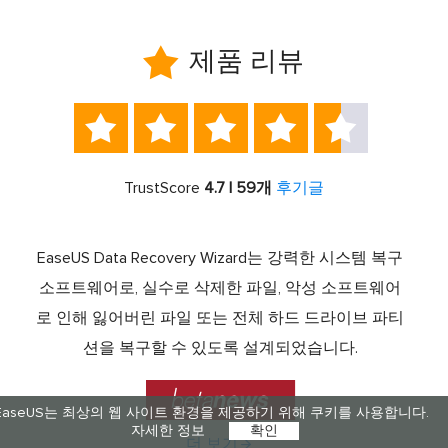

제품 리뷰





TrustScore
4.7 | 59개
후기글
서 최고
EaseUS Data Recovery Wizard는 강력한 시스템 복구
이전
중 하
소프트웨어로, 실수로 삭제한 파일, 악성 소프트웨어
크 기
라이브
로 인해 잃어버린 파일 또는 전체 하드 드라이브 파티
서 
제공하
션을 복구할 수 있도록 설계되었습니다.

EaseUS는 최상의 웹 사이트 환경을 제공하기 위해 쿠키를 사용합니다.
자세한 정보
확인
더 보기