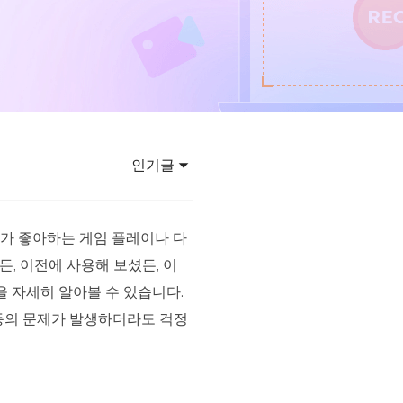
이터 복구
영상 다운로더
상 다운로드 맟 음원 추출
디오 키트
원 비디오 변환 툴깃
deFlow 온라인
질 콘텐츠 생성을 위한 AI 워크플로우
인기글
eFlow
원 비디오 툴킷
사용자가 좋아하는 게임 플레이나 다
든, 이전에 사용해 보셨든, 이
법을 자세히 알아볼 수 있습니다.
이스 웨이브
는 등의 문제가 발생하더라도 걱정
간 AI 음성 변조 프로그램
소리 에디터
hone용 벨소리 만들기