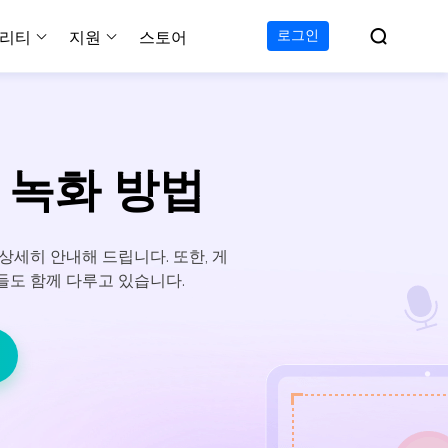

로그인
리티
지원
스토어
지원 센터
무료
C 전송 무료
이폰 데이터 전송 무료
파티션 마스터 무료
하드 디스크 복제 프로
투두 백업 무료
Windows버전 RecExperts
비디오 다운로더 Window
가이드, 라이센스, 연락
Experts
프로
C 전송 프로
이폰 데이터 전송 프로
파티션 마스터 프로
SSD 마이그레이션
투두 백업 홈
Mac버전 RecExperts
비디오 다운로더 Mac 버
무료
무료
 복구
 바 녹화 방법
오/오디오/웹캠 녹화
다운로드
 테크니션
C 전송 테크니션
하드 디스크 복제 테크니션
투두 백업 Mac
프로
프로
복구
백업 솔루션
설치 프로그램 다운로드
크린샷
 테크니션
복구
 컴퓨터 캡쳐 도구
을 상세히 안내해 드립니다. 또한, 게
들도 함께 다루고 있습니다.
무료
라인 스크린 레코더
인에서 무료 화면 녹화하기
 복구
프로
 복구
이터 복구
pp
복구
디오 에디터
복구
복구
한 동영상 편집 소프트웨어