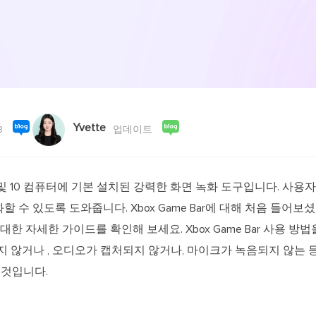
외장하드 데
스마트 Windows 배포
기타 복구 제품
동
동영
데이터 복구 서비스
전문 데이터 복구 서비스
비
올인
Vi
Yvette
고품
8
업데이트
Vid
올인
ows 10 및 10 컴퓨터에 기본 설치된 강력한 화면 녹화 도구입니다. 
 수 있도록 도와줍니다. Xbox Game Bar에 대해 처음 들어보셨
오디오 툴
대한 자세한 가이드를 확인해 보세요. Xbox Game Bar 사용 방
보
 작동하지 않거나 , 오디오가 캡처되지 않거나, 마이크가 녹음되지 않
실시
 것입니다.
벨
iP