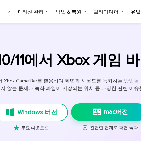
복구
파티션 관리
백업 & 복원
멀티미디어
유틸
데이터 전송
스크린 캡쳐
데이터 복구 마법사 Windows
파티션 마스터 Windows
Todo PCTrans
투두 백업 개인버전
데이터 복구 
P
아
버전 선택
iOS기기
PC 버전
Windows 데이터 복구
개인 디스크 관리 툴
PC 간 데이터 전송
개인 백업 솔루션
Rec
데이터 복구 
P
아
데이터 복구 
데이터 복구 
손상된 동영상
파일 관리
 10/11에서 Xbox 게임
비디
데이터 복구 마법사 Mac
파티션 마스터 Mac
AppMove
투두 백업 기업버전
데이터 복구
P
데이터 복구 
데이터 복구 
손상된 사진 
Mac 데이터 복구
Mac 디스크 관리 도구
로컬 디스크 간에 앱 전송
워크스테이션 및 서버 
아이폰 도구
스
데이터 복구
손상된 파일 
무료
11에서 Xbox Game Bar를 활용하여 화면과 사운드를 녹화하는 방법
Android기기
기타 제품
MobiSaver (iOS & Android)
파티션 마스터 기업
무비무버
투두 백업 테크니션
지 않는 문제나 녹화 파일이 저장되는 위치 등 다양한 관련 이슈
모바일 데이터 복구
비지니스 디스크 관리 최적화 프로그램
iPhone 데이터 전송
비지니스 백업 솔루션
복구 유형
온라인 도구
데이터 복구 
온
온라
중앙 집중식 솔루션
파티션 복구
디스크 복제
ChatTrans
휴지통 비우기
데이터 복구 
온라인 동영상
잃어버린 파티션 복구하기
HDD/SSD 복제 프로그램
간편한 전송 백업 및 복원 도구
mac버전
Windows 버전
비디오 툴깃
중앙 관리 콘솔
SD 카드 데
데이터 복구 A
온리인 사진 
중앙 집중식 백업 전략
AI 복원
AI-Powered
OS2Go


비
간단한 단계로 화면 녹화
무료 다운로드
USB 데이터 
온리인 파일 
Windows To Go 제작자
손상된 동영상, 사진 및 파일 복구
간편
시스템 배포