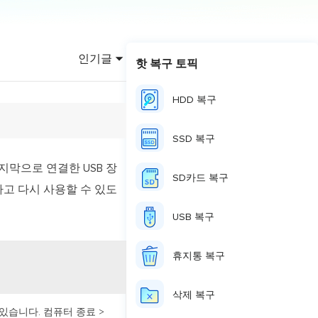
이터 복구
영상 다운로더
상 다운로드 맟 음원 추출
인기글
핫 복구 토픽
디오 키트
원 비디오 변환 툴깃
HDD 복구
deFlow 온라인
질 콘텐츠 생성을 위한 AI 워크플로우
SSD 복구
eFlow
지막으로 연결한 USB 장
원 비디오 툴킷
SD카드 복구
고 다시 사용할 수 있도
USB 복구
이스 웨이브
간 AI 음성 변조 프로그램
휴지통 복구
소리 에디터
삭제 복구
hone용 벨소리 만들기
있습니다. 컴퓨터 종료 >