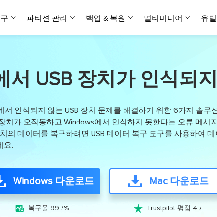
복구
파티션 관리
백업 & 복원
멀티미디어
유틸
데이터 전송
스크린 캡쳐
데이터 복구 마법사 Windows
파티션 마스터 Windows
Todo PCTrans
투두 백업 개인버전
데이터 복구 
P
아
버전 선택
iOS기기
PC 버전
Windows 데이터 복구
개인 디스크 관리 툴
PC 간 데이터 전송
개인 백업 솔루션
0/11에서 USB 장치가 인식
Rec
데이터 복구 
P
아
데이터 복구 
데이터 복구 
손상된 동영상
파일 관리
비디
데이터 복구 마법사 Mac
파티션 마스터 Mac
AppMove
투두 백업 기업버전
데이터 복구
P
데이터 복구 
데이터 복구 
손상된 사진 
Mac 데이터 복구
Mac 디스크 관리 도구
로컬 디스크 간에 앱 전송
워크스테이션 및 서버 
아이폰 도구
 10에서 인식되지 않는 USB 장치 문제를 해결하기 위한 6가지 솔루
스
데이터 복구
손상된 파일 
무료
 장치가 오작동하고 Windows에서 인식하지 못한다는 오류 메
Android기기
기타 제품
MobiSaver (iOS & Android)
파티션 마스터 기업
무비무버
투두 백업 테크니션
장치의 데이터를 복구하려면 USB 데이터 복구 도구를 사용하여 데
모바일 데이터 복구
비지니스 디스크 관리 최적화 프로그램
iPhone 데이터 전송
비지니스 백업 솔루션
복구 유형
온라인 도구
데이터 복구 
온
요.
온라
중앙 집중식 솔루션
파티션 복구
디스크 복제
ChatTrans
휴지통 비우기
데이터 복구 
온라인 동영상
잃어버린 파티션 복구하기
HDD/SSD 복제 프로그램
간편한 전송 백업 및 복원 도구
비디오 툴깃
중앙 관리 콘솔
Windows 다운로드
Mac 다운로드
SD 카드 데
데이터 복구 A
온리인 사진 
중앙 집중식 백업 전략
AI 복원
AI-Powered
OS2Go
비
USB 데이터 
온리인 파일 
Windows To Go 제작자
손상된 동영상, 사진 및 파일 복구
간편


복구율 99.7%
Trustpilot 평점 4.7
시스템 배포