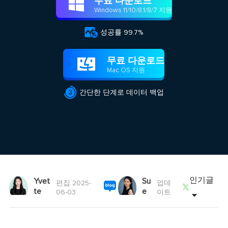
무료 다운로드

Windows 11/10/8.1/8/7 지원

성공률 99.7%
무료 다운로드

Mac OS 지원

간단한 단계로 데이터 백업
인기글
Yvet
Su
편집 2025-
업데

te
e
06-03
이트