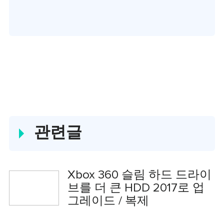
다.컴퓨터 데이터 복
구, 파티션 관리, 데이
터 백업 등 다양한 컴
퓨터 지식 정보를 독
자 분들에게 쉽고 재
밌게 공유하고 있습니
관련글
다.…
Xbox 360 슬림 하드 드라이
브를 더 큰 HDD 2017로 업
그레이드 / 복제