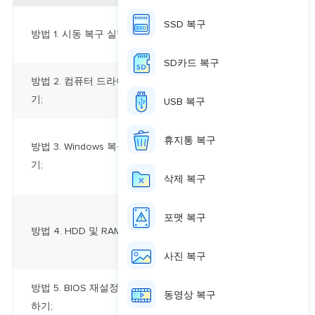
Windows 설치 
SSD 복구
방법 1. 시동 복구 실행하기;
복구" 선택...
자세히
SD카드 복구
PC를 다시 시작하
방법 2. 컴퓨터 드라이버 업데이트하
옵션 입력 > "안전 
기;
USB 복구
데이터 손실 없이 
휴지통 복구
방법 3. Windows 복구 서비스 사용하
한 방법은 수동 W
기;
입니다...
자세히 보
삭제 복구
1개 이상의 하드 
포맷 복구
는 경우 추가 메모
방법 4. HDD 및 RAM 확인하기;
작합니다...
자세히
사진 복구
BIOS 입력 > "설
방법 5. BIOS 재설정 또는 업데이트
동영상 복구
경 사항 저장하기..
하기;