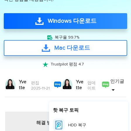
Windows 다운로드

복구율 99.7%
Mac 다운로드

Trustpilot 평점 4.7
인기글
Yve
Yve
편집
업데
tte
tte
2025-11-21
이트
핫 복구 토픽
해결 방법
HDD 복구