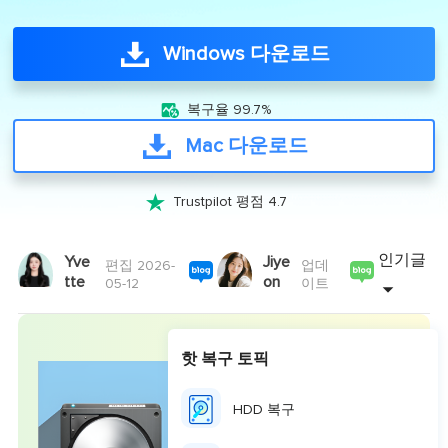
Windows 다운로드

복구율 99.7%
Mac 다운로드

Trustpilot 평점 4.7
인기글
Yve
Jiye
편집 2026-
업데
tte
on
05-12
이트
핫 복구 토픽
HDD 복구